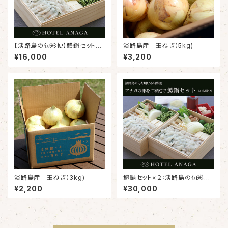
【淡路島の旬彩便】鱧鍋セット（2
淡路島産 玉ねぎ（5kg)
名様分）
¥16,000
¥3,200
淡路島産 玉ねぎ（3kg)
鱧鍋セット×２：淡路島の旬彩便
（4名様分）
¥2,200
¥30,000